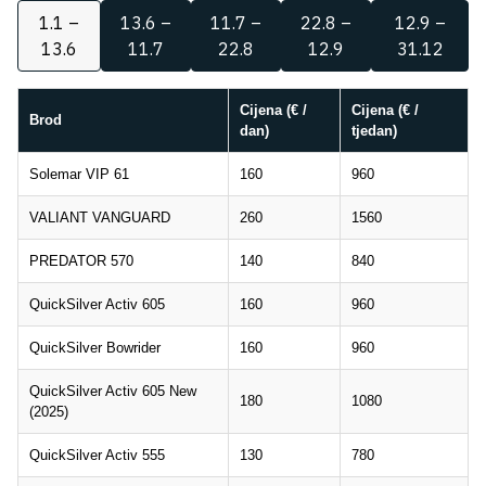
1.1 –
13.6 –
11.7 –
22.8 –
12.9 –
13.6
11.7
22.8
12.9
31.12
Cijena (€ /
Cijena (€ /
Brod
dan)
tjedan)
Solemar VIP 61
160
960
VALIANT VANGUARD
260
1560
PREDATOR 570
140
840
QuickSilver Activ 605
160
960
QuickSilver Bowrider
160
960
QuickSilver Activ 605 New
180
1080
(2025)
QuickSilver Activ 555
130
780